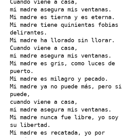
Cuando viene a casa, 

mi madre asegura mis ventanas. 

Mi madre es tierna y es eterna. 

Mi madre tiene quinientas fobias 
delirantes. 

Mi madre ha llorado sin llorar. 

Cuando viene a casa, 

mi madre asegura mis ventanas. 

Mi madre es gris, como luces de 
puerto. 

Mi madre es milagro y pecado. 

Mi madre ya no puede más, pero si 
puede,

cuando viene a casa, 

mi madre asegura mis ventanas. 

Mi madre nunca fue libre, yo soy 
su libertad.

Mi madre es recatada, yo por 