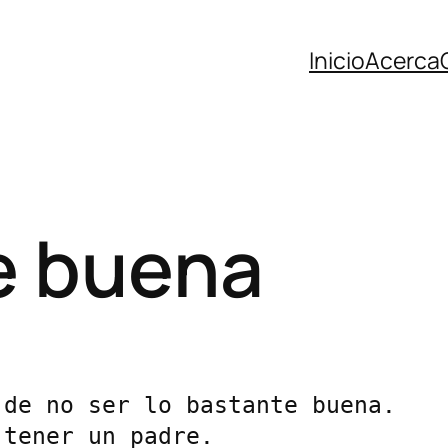
Inicio
Acerca
e buena
de no ser lo bastante buena.

tener un padre.
