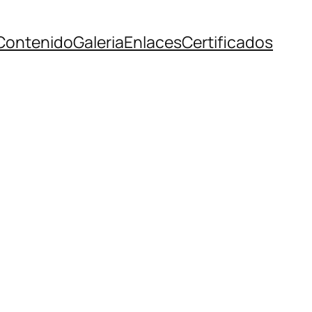
Contenido
Galeria
Enlaces
Certificados