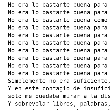
No era lo bastante buena para 
No era lo bastante buena para 
No era lo bastante buena como 
No era lo bastante buena para 
No era lo bastante buena para 
No era lo bastante buena para 
No era lo bastante buena para 
No era lo bastante buena para 
No era lo bastante buena para 
No era lo bastante buena para 
Simplemente no era suficiente,
Y en este contagio de insufici
solo me quedaba mirar a la dis
Y sobrevolar libros, palabras,